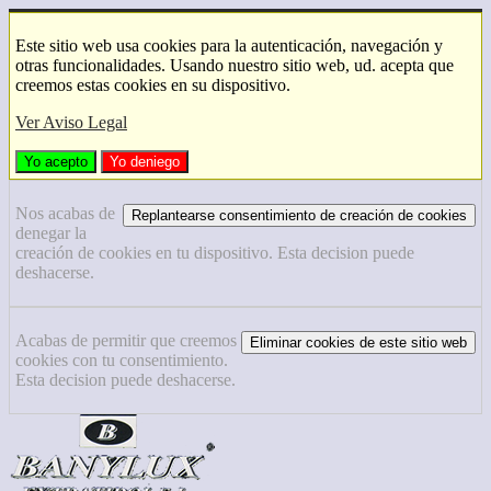
Este sitio web usa cookies para la autenticación, navegación y
otras funcionalidades. Usando nuestro sitio web, ud. acepta que
creemos estas cookies en su dispositivo.
Ver Aviso Legal
Yo acepto
Yo deniego
Nos acabas de
Replantearse consentimiento de creación de cookies
denegar la
creación de cookies en tu dispositivo. Esta decision puede
deshacerse.
Acabas de permitir que creemos
Eliminar cookies de este sitio web
cookies con tu consentimiento.
Esta decision puede deshacerse.