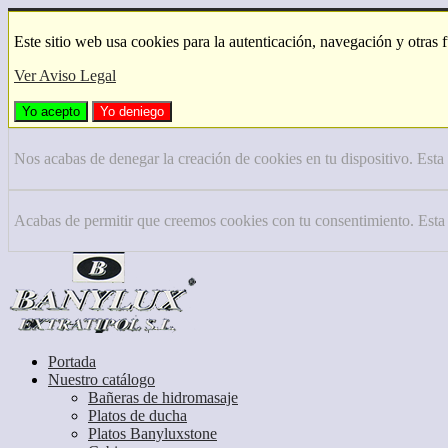
Este sitio web usa cookies para la autenticación, navegación y otras 
Ver Aviso Legal
Yo acepto
Yo deniego
Nos acabas de denegar la creación de cookies en tu dispositivo. Esta
Acabas de permitir que creemos cookies con tu consentimiento. Esta
Portada
Nuestro catálogo
Bañeras de hidromasaje
Platos de ducha
Platos Banyluxstone