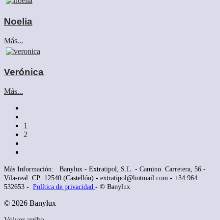
Noelia
Más...
Verónica
Más...
1
2
Más Información: Banylux - Extratipol, S.L. - Camino. Carretera, 56 -
Vila-real. CP:
12540
(Castellón) - extratipol@hotmail.com - +34 964
532653 -
Política de privacidad
- © Banylux
© 2026 Banylux
Volver arriba