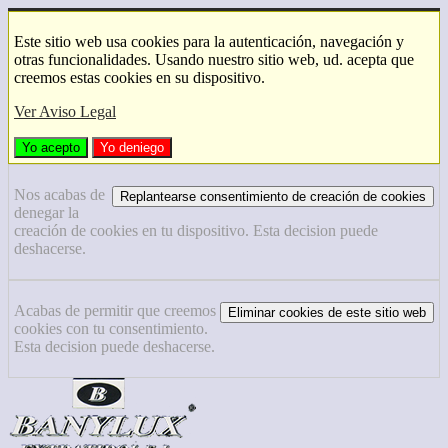
Este sitio web usa cookies para la autenticación, navegación y
otras funcionalidades. Usando nuestro sitio web, ud. acepta que
creemos estas cookies en su dispositivo.
Ver Aviso Legal
Yo acepto
Yo deniego
Nos acabas de
Replantearse consentimiento de creación de cookies
denegar la
creación de cookies en tu dispositivo. Esta decision puede
deshacerse.
Acabas de permitir que creemos
Eliminar cookies de este sitio web
cookies con tu consentimiento.
Esta decision puede deshacerse.